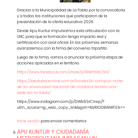
Gracias a la Municipalidad de La Falda por la convocatoria
y a todas las instituciones que participaron de la
presentación de la oferta educativa 2026.
Desde Apu Kuntur impulsamos esta articulación con la
UNC para que la formación tenga impacto real y
certificación con aval oficial. En las próximas semanas
avanzaremos con la firma del convenio tripartito.
Luego de la firma, vamos a anunciar la próxima etapa de
acciones aplicadas en el territorio.
https://www.facebook.com/share/p/18Mh5Ho7sG/
https://laestafetaonline.com.ar/locales/el-campus-norte-
de-la-universidad-nacional-de-cordoba-tendra-una-
sede-en-la-falda/
https://www.instagram.com/p/DW1x5SrCVwp/?
utm_source=ig_web_copy_link&igsh=MzRlODBiNWFlZA==
Inicie sesión
para enviar comentarios
APU KUNTUR Y CIUDADANÍA