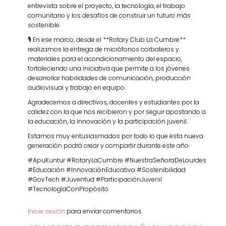
entrevista sobre el proyecto, la tecnología, el trabajo
comunitario y los desafíos de construir un futuro más
sostenible.
🎙️ En ese marco, desde el **Rotary Club La Cumbre**
realizamos la entrega de micrófonos corbateros y
materiales para el acondicionamiento del espacio,
fortaleciendo una iniciativa que permite a los jóvenes
desarrollar habilidades de comunicación, producción
audiovisual y trabajo en equipo.
Agradecemos a directivos, docentes y estudiantes por la
calidez con la que nos recibieron y por seguir apostando a
la educación, la innovación y la participación juvenil.
Estamos muy entusiasmados por todo lo que esta nueva
generación podrá crear y compartir durante este año.
#ApuKuntur #RotaryLaCumbre #NuestraSeñoraDeLourdes
#Educación #InnovaciónEducativa #Sostenibilidad
#GovTech #Juventud #ParticipaciónJuvenil
#TecnologíaConPropósito
Inicie sesión
para enviar comentarios