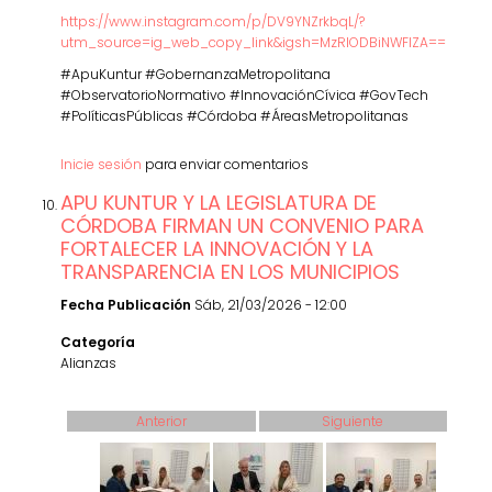
https://www.instagram.com/p/DV9YNZrkbqL/?
utm_source=ig_web_copy_link&igsh=MzRlODBiNWFlZA==
#ApuKuntur #GobernanzaMetropolitana
#ObservatorioNormativo #InnovaciónCívica #GovTech
#PolíticasPúblicas #Córdoba #ÁreasMetropolitanas
Inicie sesión
para enviar comentarios
APU KUNTUR Y LA LEGISLATURA DE
CÓRDOBA FIRMAN UN CONVENIO PARA
FORTALECER LA INNOVACIÓN Y LA
TRANSPARENCIA EN LOS MUNICIPIOS
Fecha Publicación
Sáb, 21/03/2026 - 12:00
Categoría
Alianzas
Anterior
Siguiente