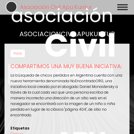
Pasar
Asociación Civil Apu Kuntur
Toggl
al
naviga
contenido
principal
ASOCIACIONCIVILAPUKUNTUR
Inicio
COMPARTIMOS UNA MUY BUENA INICIATIVA:
La búsqueda de chicos perdidos en Argentina cuenta con una
nueva herramienta denominada NoEncontradoORG, una
iniciativa local creada por el abogado Daniel Monastersky a
través de la cual cada vez que una persona escriba de
manera incorrecta una dirección de un sitio web en el
navegador se encontrará con la imagen de un niño o niña
perdida en lugar de la clásica "página 404", de sitio no
encontrado.
Etiquetas
Chicos