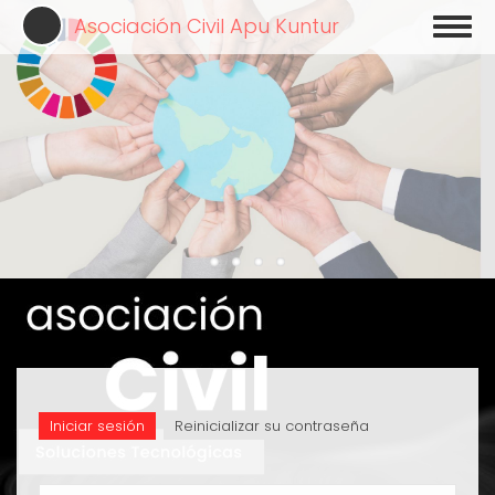
Pasar
Asociación Civil Apu Kuntur
Toggl
al
naviga
contenido
principal
Iniciar sesión
(solapa
Reinicializar su contraseña
SOLAPAS
activa)
PRINCIPALES