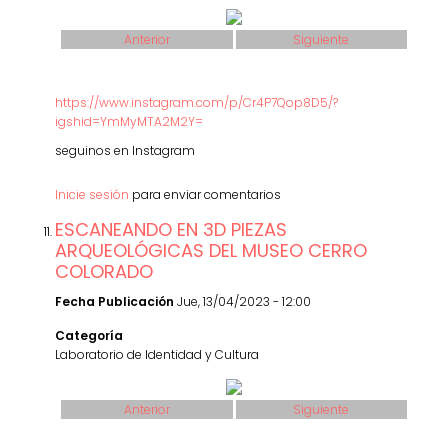
Anterior
Siguiente
https://www.instagram.com/p/Cr4P7Qop8D5/?
igshid=YmMyMTA2M2Y=
seguinos en Instagram
Inicie sesión
para enviar comentarios
ESCANEANDO EN 3D PIEZAS
ARQUEOLÓGICAS DEL MUSEO CERRO
COLORADO
Fecha Publicación
Jue, 13/04/2023 - 12:00
Categoría
Laboratorio de Identidad y Cultura
Anterior
Siguiente