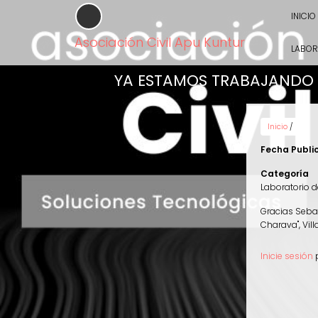
Pasar
INICIO
al
contenido
Asociación Civil Apu Kuntur
principal
LABOR
YA ESTAMOS TRABAJANDO 
Inicio
/
Fecha Publi
Categoría
Laboratorio d
Gracias Seba
Charava", Vill
Inicie sesión
p