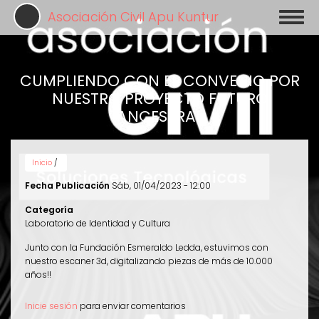
Pasar
Asociación Civil Apu Kuntur
Toggl
al
naviga
contenido
principal
CUMPLIENDO CON EL CONVENIO POR
NUESTRO PROYECTO FUTURO
ANCESTRAL
Inicio
/
Fecha Publicación
Sáb, 01/04/2023 - 12:00
Categoría
Laboratorio de Identidad y Cultura
Junto con la Fundación Esmeraldo Ledda, estuvimos con
nuestro escaner 3d, digitalizando piezas de más de 10.000
años!!
Inicie sesión
para enviar comentarios