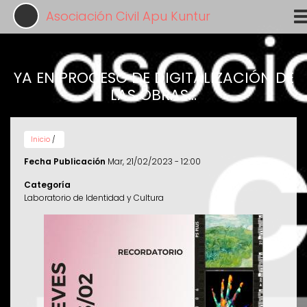
Pasar
Asociación Civil Apu Kuntur
al
contenido
principal
YA EN PROCESO DE DIGITALIZACIÓN DE
LAS OBRAS...
Inicio
/
Fecha Publicación
Mar, 21/02/2023 - 12:00
Categoría
Laboratorio de Identidad y Cultura