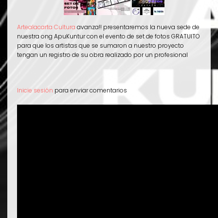
Artealacarta Cultura
avanza!! presentaremos la nueva sede de
nuestra ong ApuKuntur con el evento de set de fotos GRATUITO
para que los artistas que se sumaron a nuestro proyecto
tengan un registro de su obra realizado por un profesional
Inicie sesión
para enviar comentarios