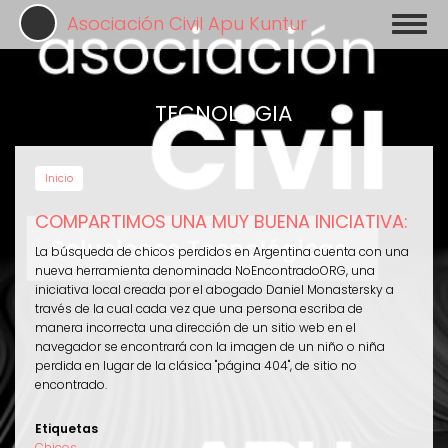
Pasar
Asociación Civil Apu Kuntur
Toggl
al
naviga
contenido
principal
TECNOLOGIA
Inicio
COMPARTIMOS UNA MUY BUENA INICIATIVA:
La búsqueda de chicos perdidos en Argentina cuenta con una
nueva herramienta denominada NoEncontradoORG, una
iniciativa local creada por el abogado Daniel Monastersky a
través de la cual cada vez que una persona escriba de
manera incorrecta una dirección de un sitio web en el
navegador se encontrará con la imagen de un niño o niña
perdida en lugar de la clásica "página 404", de sitio no
encontrado.
Etiquetas
Chicos