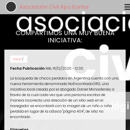
Pasar
Asociación Civil Apu Kuntur
al
contenido
principal
COMPARTIMOS UNA MUY BUENA
INICIATIVA:
Inicio
/
Fecha Publicación
Mié, 16/12/2020 - 12:00
La búsqueda de chicos perdidos en Argentina cuenta con una
nueva herramienta denominada NoEncontradoORG, una
iniciativa local creada por el abogado Daniel Monastersky a
través de la cual cada vez que una persona escriba de
manera incorrecta una dirección de un sitio web en el
navegador se encontrará con la imagen de un niño o niña
perdida en lugar de la clásica "página 404", de sitio no
encontrado.
Etiquetas