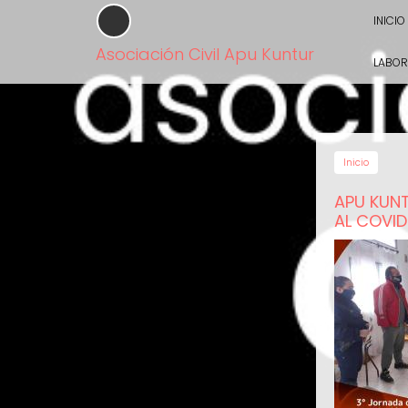
Pasar
INICIO
al
contenido
Asociación Civil Apu Kuntur
principal
LABOR
Inicio
APU KUNT
AL COVID