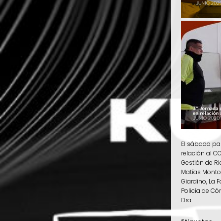
El sábado pas
relación al C
Gestión de Ri
Matías Montot
Giardino, La 
Policía de Có
Dra.