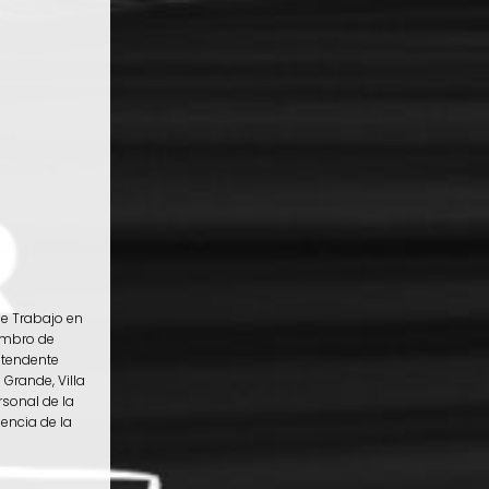
de Trabajo en
iembro de
ntendente
Grande, Villa
rsonal de la
encia de la