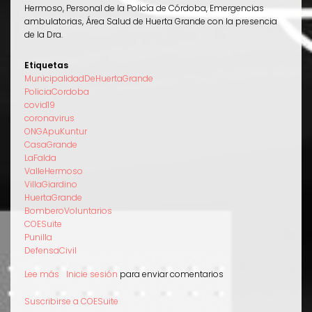
Hermoso, Personal de la Policía de Córdoba, Emergencias
ambulatorias, Área Salud de Huerta Grande con la presencia
de la Dra.
Etiquetas
MunicipalidadDeHuertaGrande
PoliciaCordoba
covid19
coronavirus
ONGApuKuntur
CasaGrande
LaFalda
ValleHermoso
VillaGiardino
HuertaGrande
BomberoVoluntarios
COESuite
Punilla
DefensaCivil
Lee más
sobre
Inicie sesión
para enviar comentarios
Apu
Kuntur
Suscribirse a COESuite