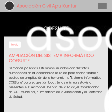
Pasar
Asociación Civil Apu Kuntur
Toggl
al
naviga
contenido
principal
COESUITE
Inicio
AMPLIACIÓN DEL SISTEMA INFORMÁTICO
COESUITE
Semanas pasadas estuvimos reunidos con distintas
autoridades de la localidad de La Falda para charlar sobre el
pedido de ampliación de la herramienta "Sistema Informático
COESuite" para su gestión local. En las misma estuvieron
presentes: el Director del Hospital de la Falda, el Coordinador
del COE Municipal, el Presidente de la Asociación y el Secretario
de Salud.