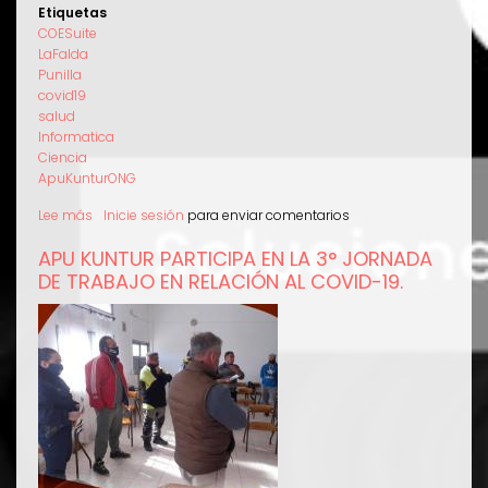
Etiquetas
COESuite
LaFalda
Punilla
covid19
salud
Informatica
Ciencia
ApuKunturONG
Lee más
sobre
Inicie sesión
para enviar comentarios
Ampliación
APU KUNTUR PARTICIPA EN LA 3° JORNADA
del
DE TRABAJO EN RELACIÓN AL COVID-19.
Sistema
Informático
COESuite