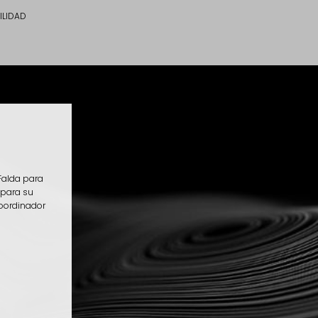
ILIDAD
Falda para
 para su
 Coordinador