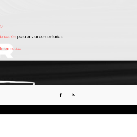
NG
e
cie sesión
para enviar comentarios
iación
 Informatica
ema
rmático
uite