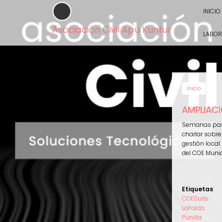
Pasar
INICIO
al
contenido
Asociación Civil Apu Kuntur
principal
LABOR
Inicio
AMPLIACI
Semanas pasa
charlar sobre
gestión local
del COE Munici
Etiquetas
COESuite
LaFalda
Punilla