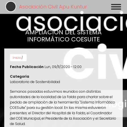
Pasar
Asociación Civil Apu Kuntur
Toggl
al
naviga
contenido
principal
AMPLIACIÓN DEL SISTEMA
INFORMÁTICO COESUITE
Inicio
/
Fecha Publicación
Lun, 09/11/2020 - 12:00
Categoría
Laboratorio de Sostenibilidad
Semanas pasadas estuvimos reunidos con distintas
autoridades de la localidad de La Falda para charlar sobre el
pedido de ampliación de la herramienta "Sistema Informático
COESuite" para su gestión local. En las misma estuvieron
presentes: el Director del Hospital de la Falda, el Coordinador
del COE Municipal, el Presidente de la Asociación y el Secretario
de Salud.