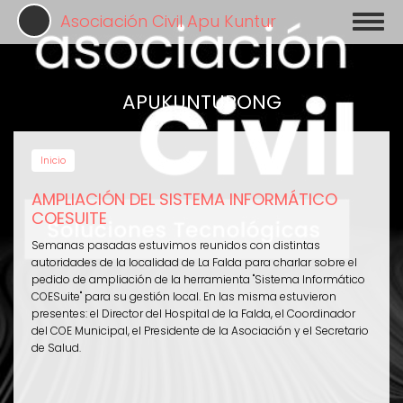
Pasar
Asociación Civil Apu Kuntur
Toggl
al
naviga
contenido
principal
APUKUNTURONG
Inicio
AMPLIACIÓN DEL SISTEMA INFORMÁTICO
COESUITE
Semanas pasadas estuvimos reunidos con distintas
autoridades de la localidad de La Falda para charlar sobre el
pedido de ampliación de la herramienta "Sistema Informático
COESuite" para su gestión local. En las misma estuvieron
presentes: el Director del Hospital de la Falda, el Coordinador
del COE Municipal, el Presidente de la Asociación y el Secretario
de Salud.