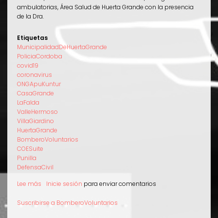
ambulatorias, Área Salud de Huerta Grande con la presencia
de la Dra.
Etiquetas
MunicipalidadDeHuertaGrande
PoliciaCordoba
covid19
coronavirus
ONGApuKuntur
CasaGrande
LaFalda
ValleHermoso
VillaGiardino
HuertaGrande
BomberoVoluntarios
COESuite
Punilla
DefensaCivil
Lee más
sobre
Inicie sesión
para enviar comentarios
Apu
Kuntur
Suscribirse a BomberoVoluntarios
participa