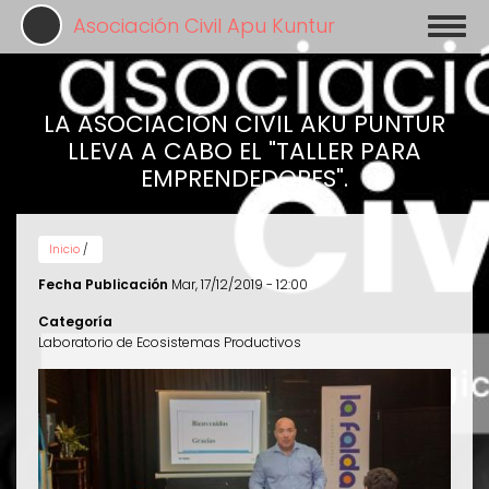
Pasar
Asociación Civil Apu Kuntur
Toggl
al
naviga
contenido
principal
LA ASOCIACIÓN CIVIL AKU PUNTUR
LLEVA A CABO EL "TALLER PARA
EMPRENDEDORES".
Inicio
/
Fecha Publicación
Mar, 17/12/2019 - 12:00
Categoría
Laboratorio de Ecosistemas Productivos