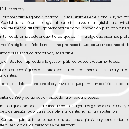
l futuro es hoy.
Parlamentaria Regional “Forjando Futuros Digitales en el Cono Sur”, realiza
e Córdoba, marcó un hito regional: por primera vez, una legislatura provinci
bre inteligencia artificial, gobernanza de datos, innovación pública y ciber
ntur, celebramos este encuentro porque confirma algo que creemos pro
rmación digital del Estado no es una promesa futura, es una responsabilid
entido si es ética, colaborativa y sostenible.
ajo en GovTech aplicada a la gestión pública busca exactamente eso:
luciones tecnológicas que fortalezcan la transparencia, la eficiencia y la t
teligentes.
r bases de datos interoperables y trazables que permitan decisiones basa
 criterios ESG y participación ciudadana en cada proceso.
atifica que Córdoba está alineada con las agendas globales de la ONU y l
lo de gestión pública es posible: inteligente, humana y sostenible.
 Kuntur, seguimos impulsando alianzas, tecnología cívica y conocimiento 
é al servicio de las personas y del territorio.