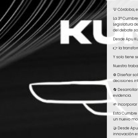
💡 Córdoba, e
La 3ª Cumbre 
Legislatura d
del debate so
Desde Apu Ku
👉 la transfo
Y solo tiene s
Nuestro trab
⚙️ Diseñar so
decisiones in
🔄 Desarrolla
evidencia.
🌱 Incorporar
Esta Cumbre r
un nuevo mode
🤝 Desde Apu
innovación est