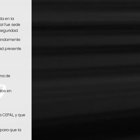
da en la
al fue sede
seguridad.
fundamente:
ad presente.
oma de
das en
a CEPAL, y que
para que la