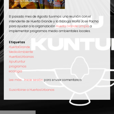
El pasado mes de Agosto tuvimos una reunión con el
intendente de Huerta Grande y la Bióloga María José Pacha
para ayudar a la organización
Huerta Grande Limpia
a
implementar programas medio ambientales locales.
Etiquetas
HuertaGrande
MedioAmbiente
HuertasUrbanas
ApuKuntur
programas
ecologia
Lee más
sobre
Inicie sesión
para enviar comentarios
Apu
Kuntur
Suscribirse a HuertasUrbanas
ayuda
a
implementar
programas
medio