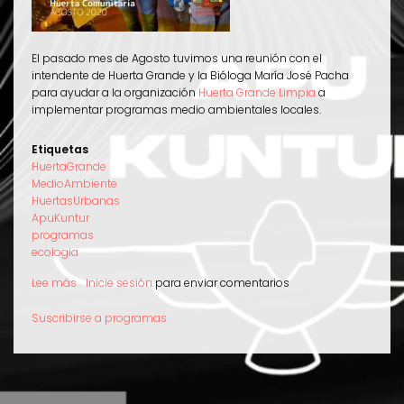
El pasado mes de Agosto tuvimos una reunión con el
intendente de Huerta Grande y la Bióloga María José Pacha
para ayudar a la organización
Huerta Grande Limpia
a
implementar programas medio ambientales locales.
Etiquetas
HuertaGrande
MedioAmbiente
HuertasUrbanas
ApuKuntur
programas
ecologia
Lee más
sobre
Inicie sesión
para enviar comentarios
Apu
Kuntur
Suscribirse a programas
ayuda
a
implementar
programas
medio