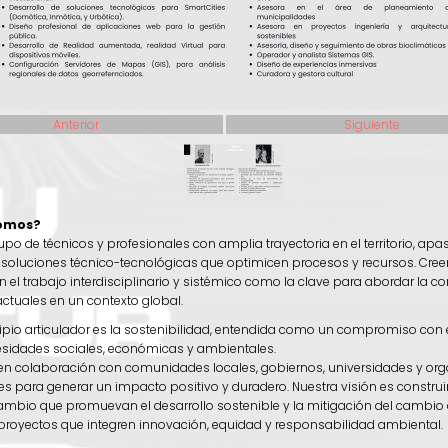
Anterior
Siguiente
Somos?
o de técnicos y profesionales con amplia trayectoria en el territorio, ap
soluciones técnico-tecnológicas que optimicen procesos y recursos. Cr
 el trabajo interdisciplinario y sistémico como la clave para abordar la c
actuales en un contexto global.
ipio articulador es la sostenibilidad, entendida como un compromiso con e
cesidades sociales, económicas y ambientales.
n colaboración con comunidades locales, gobiernos, universidades y or
es para generar un impacto positivo y duradero. Nuestra visión es construi
ambio que promuevan el desarrollo sostenible y la mitigación del cambio 
royectos que integren innovación, equidad y responsabilidad ambiental.