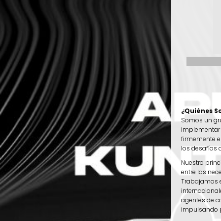
¿Quiénes 
Somos un grup
implementar 
firmemente en
los desafíos 
Nuestro princ
entre las ne
Trabajamos e
internacional
agentes de c
impulsando p