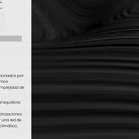
asionados por
eemos
omplejidad de
l equilibrio
ganizaciones
r una red de
climático,