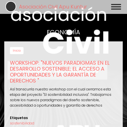
Pasar
Asociación Civil Apu Kuntur
Toggl
al
naviga
contenido
principal
ECONOMÍA
Inicio
WORKSHOP: "NUEVOS PARADIGMAS EN EL
DESARROLLO SOSTENIBLE; EL ACCESO A
OPORTUNIDADES Y LA GARANTÍA DE
DERECHOS "
Así transcurría nuestro workshop con el cual cerramos esta
etapa del proyecto "SI sostenibilidad inclusiva". Trabajamos
sobre los nuevos paradigmas del diseño sostenible,
accesibilidad a oportunidades y garantía de derechos
Etiquetas
sostenibilidad