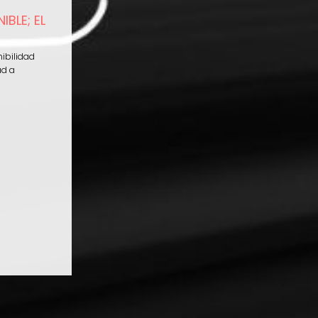
BLE; EL
nibilidad
ad a