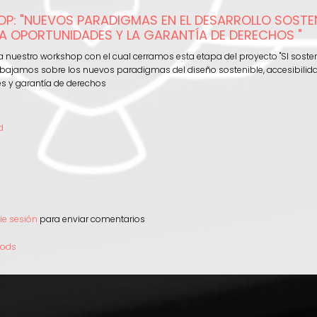
030:
: "NUEVOS PARADIGMAS EN EL DESARROLLO SOSTENI
istema
A OPORTUNIDADES Y LA GARANTÍA DE DERECHOS "
enibilidad
ía nuestro workshop con el cual cerramos esta etapa del proyecto "SI soste
nda
rabajamos sobre los nuevos paradigmas del diseño sostenible, accesibilid
s y garantía de derechos
d
e
cie sesión
para enviar comentarios
shop:
vos
 ods
digmas
rollo
nible;