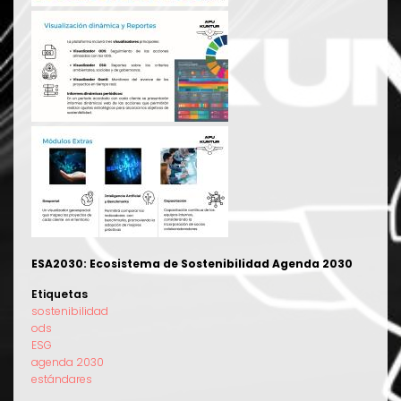
ESA2030: Ecosistema de Sostenibilidad Agenda 2030
Etiquetas
sostenibilidad
ods
ESG
agenda 2030
estándares