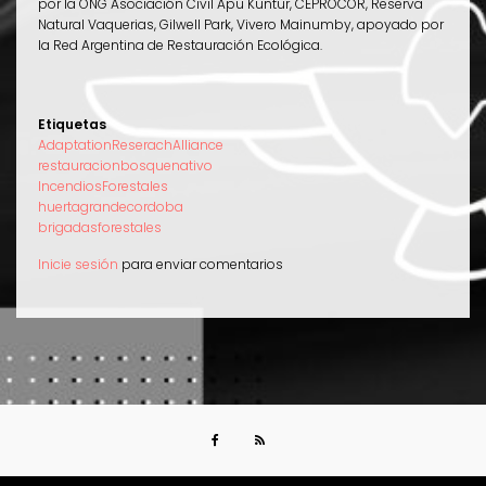
por la ONG Asociación Civil Apu Kuntur, CEPROCOR, Reserva
Natural Vaquerias, Gilwell Park, Vivero Mainumby, apoyado por
la Red Argentina de Restauración Ecológica.
Etiquetas
AdaptationReserachAlliance
restauracionbosquenativo
IncendiosForestales
huertagrandecordoba
brigadasforestales
Inicie sesión
para enviar comentarios