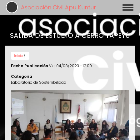
Pasar
Asociación Civil Apu Kuntur
Toggl
al
naviga
contenido
principal
SALIDA DE ESTUDIO A CERRO YAPEYÚ
Inicio
/
Fecha Publicación
Vie, 04/08/2023 - 12:00
Categoría
Laboratorio de Sostenibilidad