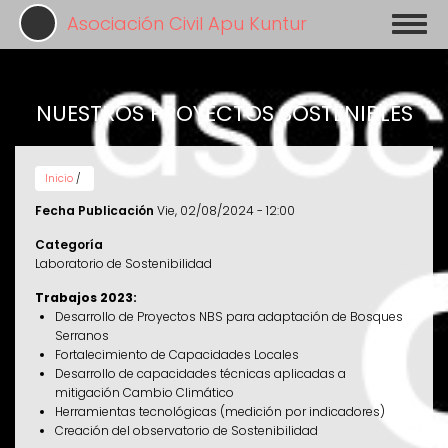
Pasar
Asociación Civil Apu Kuntur
Toggl
al
naviga
contenido
principal
NUESTROS PROYECTOS SOSTENIBLES
Inicio
/
Fecha Publicación
Vie, 02/08/2024 - 12:00
Categoría
Laboratorio de Sostenibilidad
Trabajos 2023:
Desarrollo de Proyectos NBS para adaptación de Bosques
Serranos
Fortalecimiento de Capacidades Locales
Desarrollo de capacidades técnicas aplicadas a
mitigación Cambio Climático
Herramientas tecnológicas (medición por indicadores)
Creación del observatorio de Sostenibilidad