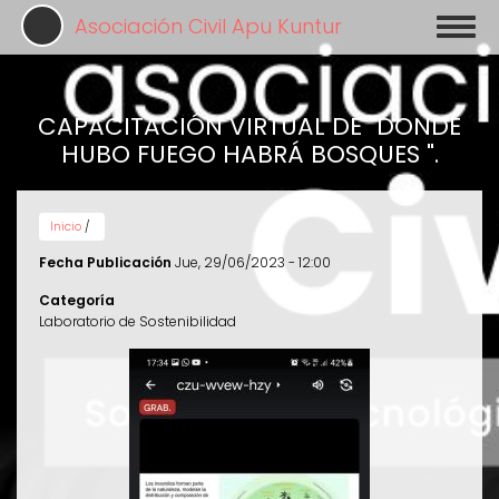
Pasar
Asociación Civil Apu Kuntur
Toggl
al
naviga
contenido
principal
CAPACITACIÓN VIRTUAL DE "DONDE
HUBO FUEGO HABRÁ BOSQUES ".
Inicio
/
Fecha Publicación
Jue, 29/06/2023 - 12:00
Categoría
Laboratorio de Sostenibilidad