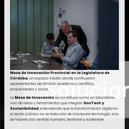
Mesa de Innovación Provincial en la Legislatura de
Córdoba
, un espacio inédito donde confluyeron
representantes del ámbito académico, científico,
emprendedor y social.
La
Mesa de Innovación
se constituye como un laboratorio
vivo de ideas y herramientas que integran
GovTech y
Sostenibilidad
, entendiendo que la transformación digital en
el sector público no se trata solo de incorporar tecnología, sino
de hacerlo con sentido humano, territorial y sostenible.