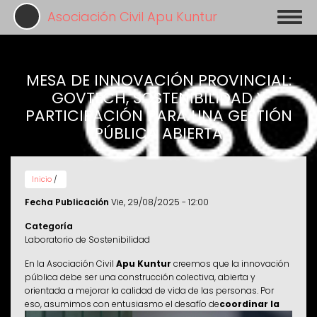
Pasar
Asociación Civil Apu Kuntur
Toggl
al
naviga
contenido
principal
MESA DE INNOVACIÓN PROVINCIAL:
GOVTECH, SOSTENIBILIDAD Y
PARTICIPACIÓN PARA UNA GESTIÓN
PÚBLICA ABIERTA
Inicio
/
Fecha Publicación
Vie, 29/08/2025 - 12:00
Categoría
Laboratorio de Sostenibilidad
En la Asociación Civil
Apu Kuntur
creemos que la innovación
pública debe ser una construcción colectiva, abierta y
orientada a mejorar la calidad de vida de las personas. Por
eso, asumimos con entusiasmo el desafío de
coordinar la