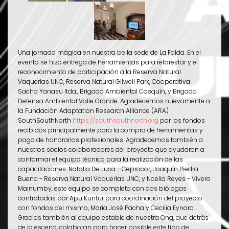
Una jornada mágica en nuestra bella sede de La Falda. En el
evento se hizo entrega de herramientas para reforestar y el
reconocimiento de participación a la Reserva Natural
Vaquerías UNC, Reserva Natural Gilwell Park, Cooperativa
Sacha Yanasu ltda., Brigada Ambiental Cosquín, y Brigada
Defensa Ambiental Valle Grande. Agradecemos nuevamente a
la Fundación Adaptation Research Alliance (ARA)
SouthSouthNorth
https://southsouthnorth.org
por los fondos
recibidos principalmente para la compra de herramientas y
pago de honorarios profesionales. Agradecemos también a
nuestros socios colaboradores del proyecto que ayudaron a
conformar el equipo técnico para la realización de las
capacitaciones: Natalia De Luca - Ceprocor, Joaquín Piedra
Buena - Reserva Natural Vaquerías UNC, y Noelia Reyes - Vivero
Mainumby, este equipo se completa con dos biólogas
contratadas por Apu Kuntur para coordinación del proyecto
con fondos del mismo, María José Pacha y Cecilia Eynard.
Gracias también al equipo estable de nuestra Ong, que detrás
de la escena, colaboran para hacer posible este tipo de