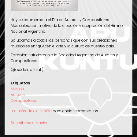
Hoy se conmemora el Día de Autores y Compositores
Musicales, con motivo de la creación y aceptación del Himno
Nacional Argentino.
Saludamos a todas las personas que con sus creaciones
musicales enriquecen el arte y la cultura de nuestro país.
También saludamos a la Sociedad Argentina de Autores y
Compositores
(@ sadaic.oficial )
Etiquetas
Musica
Autores
Compositores
Lee más
sobre
Inicie sesión
para enviar comentarios
11
de
Suscribirse a Musica
Mayo:
Día