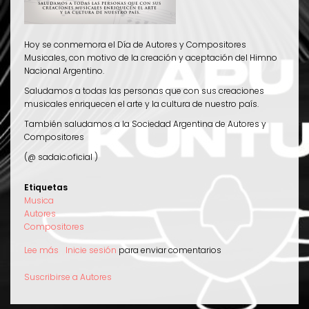
Hoy se conmemora el Día de Autores y Compositores
Musicales, con motivo de la creación y aceptación del Himno
Nacional Argentino.
Saludamos a todas las personas que con sus creaciones
musicales enriquecen el arte y la cultura de nuestro país.
También saludamos a la Sociedad Argentina de Autores y
Compositores
(@ sadaic.oficial )
Etiquetas
Musica
Autores
Compositores
Lee más
sobre
Inicie sesión
para enviar comentarios
11
de
Suscribirse a Autores
Mayo:
Día