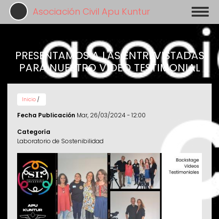
Pasar
Asociación Civil Apu Kuntur
Toggl
al
naviga
contenido
principal
PRESENTAMOS A LAS ENTREVISTADAS
PARA NUESTRO VIDEO TESTIMONIAL
Inicio
/
Fecha Publicación
Mar, 26/03/2024 - 12:00
Categoría
Laboratorio de Sostenibilidad