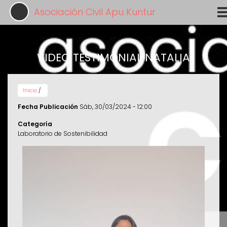
Pasar
Asociación Civil Apu Kuntur
al
contenido
principal
VIDEO TESTIMONIAL NATALIA
Inicio
/
Fecha Publicación
Sáb, 30/03/2024 - 12:00
Categoría
Laboratorio de Sostenibilidad