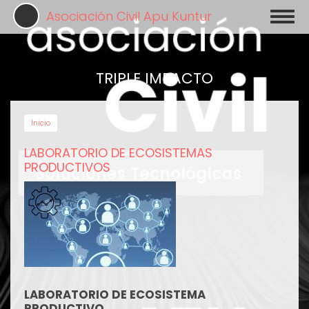
Pasar
Asociación Civil Apu Kuntur
Toggl
al
naviga
contenido
principal
TRIPLE IMPACTO
Inicio
LABORATORIO DE ECOSISTEMAS
PRODUCTIVOS
LABORATORIO DE ECOSISTEMA
PRODUCTIVO