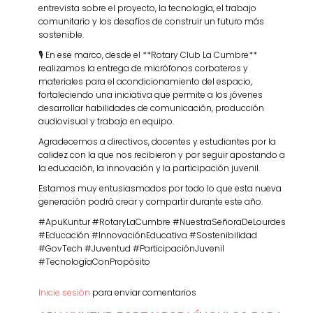
entrevista sobre el proyecto, la tecnología, el trabajo
comunitario y los desafíos de construir un futuro más
sostenible.
🎙️ En ese marco, desde el **Rotary Club La Cumbre**
realizamos la entrega de micrófonos corbateros y
materiales para el acondicionamiento del espacio,
fortaleciendo una iniciativa que permite a los jóvenes
desarrollar habilidades de comunicación, producción
audiovisual y trabajo en equipo.
Agradecemos a directivos, docentes y estudiantes por la
calidez con la que nos recibieron y por seguir apostando a
la educación, la innovación y la participación juvenil.
Estamos muy entusiasmados por todo lo que esta nueva
generación podrá crear y compartir durante este año.
#ApuKuntur #RotaryLaCumbre #NuestraSeñoraDeLourdes
#Educación #InnovaciónEducativa #Sostenibilidad
#GovTech #Juventud #ParticipaciónJuvenil
#TecnologíaConPropósito
Inicie sesión
para enviar comentarios