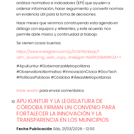
análisis normativo e indicadores (KPI) que ayuden a
ordenar información, hacer seguimiento y convertir normas
en evidencia útil para la toma de decisiones.
Hace meses que venimos construyendo esta agenda en
diálogo con equipos y referentes, y este acuerdo nos
permite darle marco y continuidad al trabajo.
Se vienen cosas buenas.
https://www.instagram.com/p/DV9YNZrkbqL/?
utm_source=ig_web_copy_link&igsh=MzRlODBiNWFlZA==
#ApuKuntur #GobernanzaMetropolitana
#ObservatorioNormativo #InnovaciónCívica #GovTech
#PolíticasPúblicas #Córdoba #ÁreasMetropolitanas
Inicie sesión
para enviar comentarios
APU KUNTUR Y LA LEGISLATURA DE
CÓRDOBA FIRMAN UN CONVENIO PARA
FORTALECER LA INNOVACIÓN Y LA
TRANSPARENCIA EN LOS MUNICIPIOS
Fecha Publicación
Sáb, 21/03/2026 - 12:00