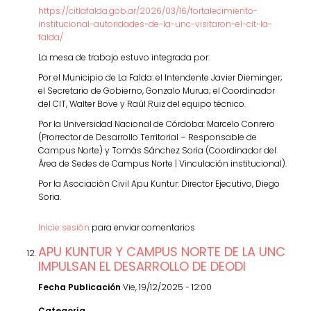
https://citlafalda.gob.ar/2026/03/16/fortalecimiento-
institucional-autoridades-de-la-unc-visitaron-el-cit-la-
falda/
La mesa de trabajo estuvo integrada por:
Por el Municipio de La Falda: el Intendente Javier Dieminger;
el Secretario de Gobierno, Gonzalo Murua; el Coordinador
del CIT, Walter Bove y Raúl Ruiz del equipo técnico.
Por la Universidad Nacional de Córdoba: Marcelo Conrero
(Prorrector de Desarrollo Territorial – Responsable de
Campus Norte) y Tomás Sánchez Soria (Coordinador del
Área de Sedes de Campus Norte | Vinculación institucional).
Por la Asociación Civil Apu Kuntur: Director Ejecutivo, Diego
Soria.
Inicie sesión
para enviar comentarios
APU KUNTUR Y CAMPUS NORTE DE LA UNC
IMPULSAN EL DESARROLLO DE DEODI
Fecha Publicación
Vie, 19/12/2025 - 12:00
Categoría