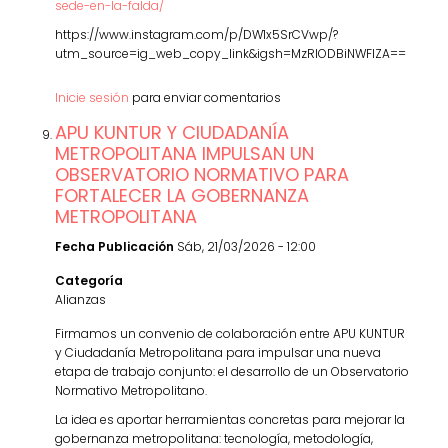
sede-en-la-falda/
https://www.instagram.com/p/DW1x5SrCVwp/?
utm_source=ig_web_copy_link&igsh=MzRlODBiNWFlZA==
Inicie sesión
para enviar comentarios
APU KUNTUR Y CIUDADANÍA
METROPOLITANA IMPULSAN UN
OBSERVATORIO NORMATIVO PARA
FORTALECER LA GOBERNANZA
METROPOLITANA
Fecha Publicación
Sáb, 21/03/2026 - 12:00
Categoría
Alianzas
Firmamos un convenio de colaboración entre APU KUNTUR
y Ciudadanía Metropolitana para impulsar una nueva
etapa de trabajo conjunto: el desarrollo de un Observatorio
Normativo Metropolitano.
La idea es aportar herramientas concretas para mejorar la
gobernanza metropolitana: tecnología, metodología,