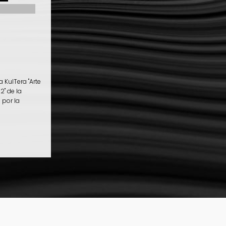
 KulTera "Arte
2" de la
 por la