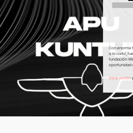
Con enorme fe
a la carta", f
fundación Wil
oportunidad 
Inicie sesión
p